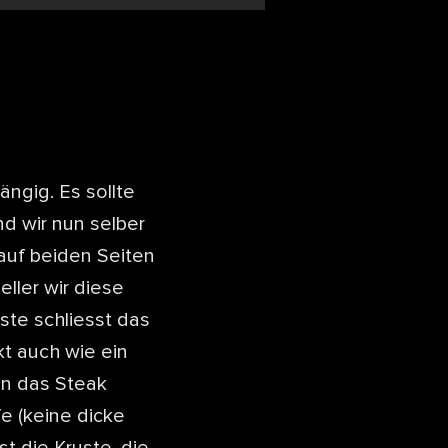
ängig. Es sollte
nd wir nun selber
 auf beiden Seiten
eller wir diese
ste schliesst das
t auch wie ein
 in das Steak
e (keine dicke
t die Kruste, die