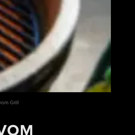
om Grill
 VOM