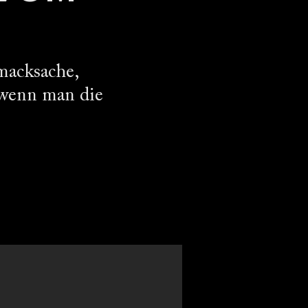
macksache,
 wenn man die