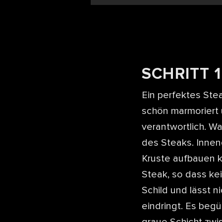
SCHRITT 1
Ein perfektes Stea
schön marmoriert u
verantwortlich. Wa
des Steaks. Inne
Kruste aufbauen k
Steak, so dass ke
Schild und lässt ni
eindringt. Es beg
graue Schicht zwis