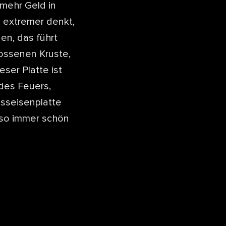
 mehr Geld in
h extremer denkt,
en, das führt
lossenen Kruste,
ser Platte ist
des Feuers,
usseisenplatte
Also immer schön