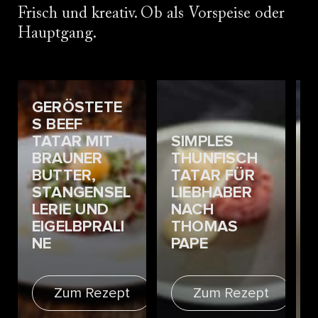
Frisch und kreativ. Ob als Vorspeise oder
Hauptgang.
GERÖSTETE
S BEEF
TATAR MIT
SIMPLES
BRAUNER
THUNFISCH
BUTTER,
TATAR FÜR
STANGENSEL
LIEBHABER
LERIE UND
NACH
EIGELBPRALI
THOMAS
NE
PAPE
Zum Rezept
Zum Rezept