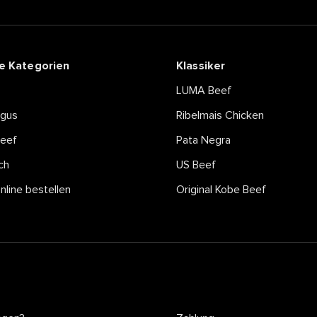
e Kategorien
Klassiker
LUMA Beef
ngus
Ribelmais Chicken
eef
Pata Negra
ch
US Beef
online bestellen
Original Kobe Beef