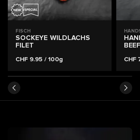
FISCH
HANDS
SOCKEYE WILDLACHS
HAN
FILET
BEE
CHF 9.95
/ 100g
CHF 