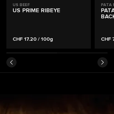
US BEEF
PATA
US PRIME RIBEYE
PAT
BACK
CHF 17.20
/ 100g
CHF 