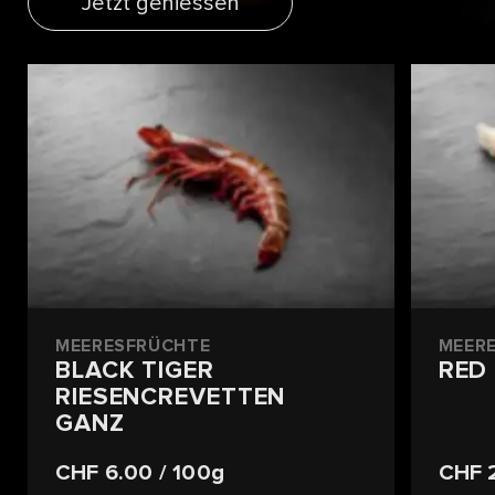
Jetzt geniessen
MEERESFRÜCHTE
MEER
BLACK TIGER
RED
RIESENCREVETTEN
GANZ
CHF 6.00
/ 100g
CHF 