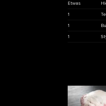
Etwas
Hi
1
Te
1
Bu
1
St