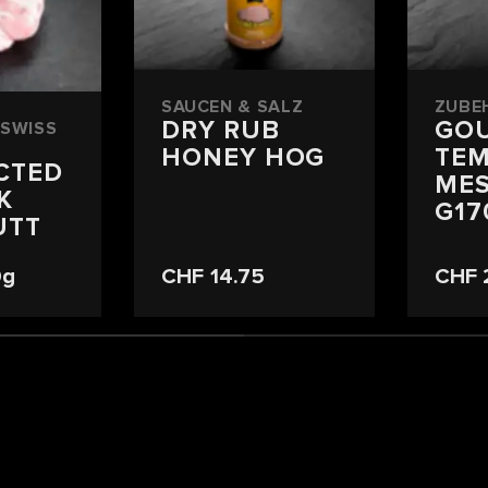
SAUCEN & SALZ
ZUBE
DRY RUB
GO
SWISS
HONEY HOG
TE
CTED
MES
K
G17
UTT
0g
CHF 14.75
CHF 