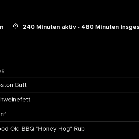
en
240 Minuten aktiv - 480 Minuten insge
ÖR
ston Butt
hweinefett
nf
od Old BBQ "Honey Hog" Rub