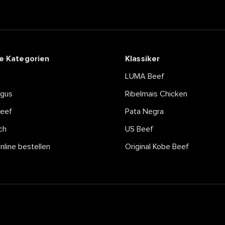
e Kategorien
Klassiker
LUMA Beef
ngus
Ribelmais Chicken
eef
Pata Negra
ch
US Beef
online bestellen
Original Kobe Beef