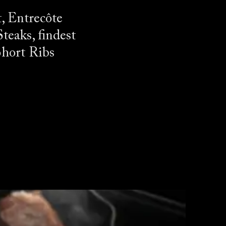
, Entrecôte
eaks, findest
Short Ribs