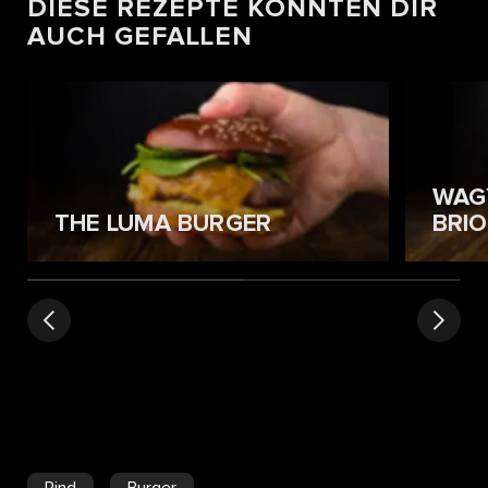
DIESE REZEPTE KÖNNTEN DIR
AUCH GEFALLEN
WAG
THE LUMA BURGER
BRI
Rind
Burger