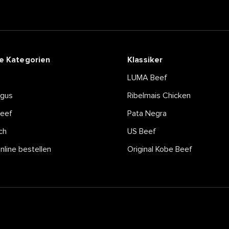
e Kategorien
Klassiker
LUMA Beef
ngus
Ribelmais Chicken
eef
Pata Negra
ch
US Beef
online bestellen
Original Kobe Beef