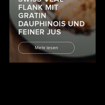
FLANK MIT
GRATIN
DAUPHINOIS UND
FEINER JUS
Mehr lesen