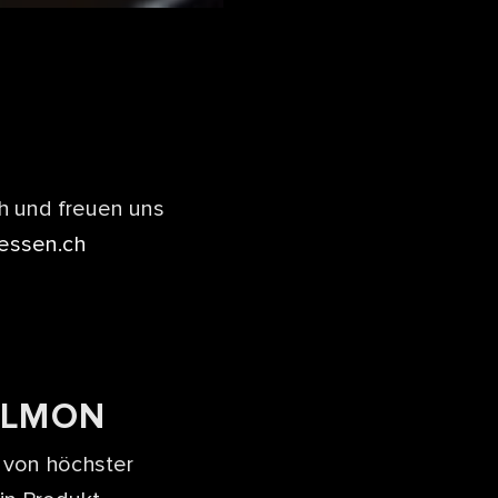
h und freuen uns
tessen.ch
ALMON
 von höchster