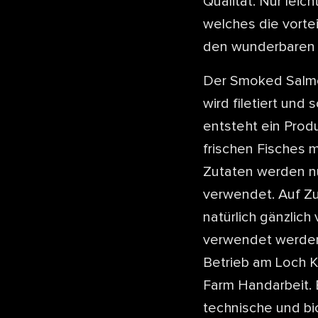
Qualität. Nur leic
welches die vorte
den wunderbaren 
Der Smoked Salmon
wird filetiert und
entsteht ein Prod
frischen Fisches 
Zutaten werden nu
verwendet. Auf Zu
natürlich gänzlic
verwendet werden,
Betrieb am Loch K
Farm Handarbeit.
technische und bio