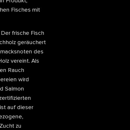
in Produkt,
hen Fisches mit
Der frische Fisch
rschholz geräuchert
chmacksnoten des
lz vereint. Als
den Rauch
ereien wird
ked Salmon
rtifizierten
st auf dieser
bezogene,
 Zucht zu