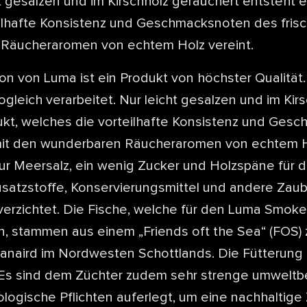
ht gesalzen und im Kirschholz geräuchert entsteht e
ilhafte Konsistenz und Geschmacksnoten des frisc
Räucheraromen von echtem Holz vereint.
 von Luma ist ein Produkt von höchster Qualität. 
 sogleich verarbeitet. Nur leicht gesalzen und im Ki
ukt, welches die vorteilhafte Konsistenz und Ges
mit den wunderbaren Räucheraromen von echtem Ho
r Meersalz, ein wenig Zucker und Holzspäne für 
satzstoffe, Konservierungsmittel und andere Zaub
h verzichtet. Die Fische, welche für den Luma Smo
 stammen aus einem „Friends oft the Sea“ (FOS) ze
anaird im Nordwesten Schottlands. Die Fütterung i
 Es sind dem Züchter zudem sehr strenge umwelt
logische Pflichten auferlegt, um eine nachhaltige