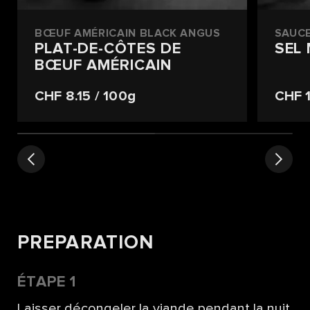
BŒUF AMÉRICAIN BLACK ANGUS
SAUCE
PLAT-DE-CÔTES DE
SEL
BŒUF AMÉRICAIN
CHF 8.15
/ 100g
CHF 
PREPARATION
ÉTAPE 1
Laisser décongeler la viande pendant la nuit