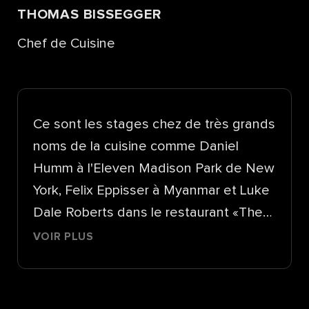
THOMAS BISSEGGER
Chef de Cuisine
Ce sont les stages chez de très grands
noms de la cuisine comme Daniel
Humm à l'Eleven Madison Park de New
York, Felix Eppisser à Myanmar et Luke
Dale Roberts dans le restaurant «The
Test Kitchen» de la ville du Cap, qui ont
VOIR PLUS
ravivé la passion et l'engouement de
Thomas Bissegger pour la cuisine.\nIl a
d'abord enseigné pendant cinq ans