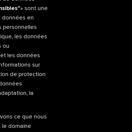
nsibles"
» sont une
es données en
s personnelles
hnique, les données
s ou
n et les données
informations sur
ion de protection
 données
adaptation, la
ivons ce que nous
s le domaine