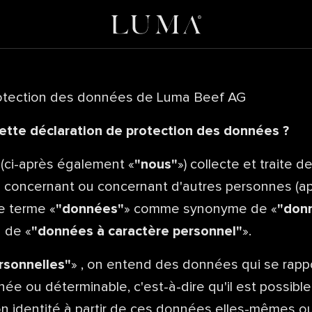
rotection des données de Luma Beef AG
 cette déclaration de protection des données ?
(ci-après également «
"nous"
») collecte et traite 
 concernant ou concernant d'autres personnes (ap
le terme «
"données"
» comme synonyme de «
"don
u de «
"données à caractère personnel"
».
rsonnelles"
» , on entend des données qui se rapp
e ou déterminable, c'est-à-dire qu'il est possible
on identité à partir de ces données elles-mêmes 