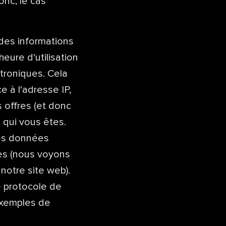
onc, le cas
des informations
heure d'utilisation
ctroniques. Cela
 à l'adresse IP,
 offres (et donc
 qui vous êtes.
les données
es (nous voyons
notre site web).
e protocole de
exemples de