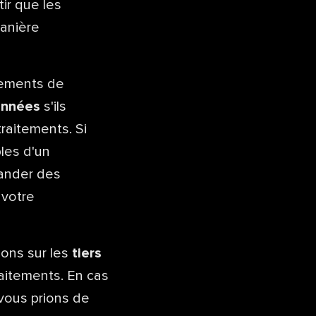
ir que les
manière
tements de
onnées
s'ils
traitements. Si
les d'un
mander des
 votre
ions sur les
tiers
raitements. En cas
 vous prions de