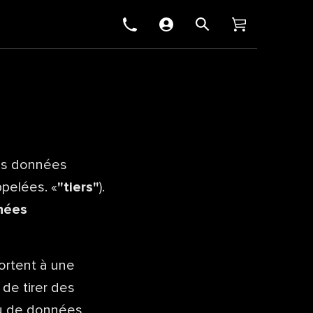
des données
pelées. «
"tiers"
).
nées
ortent à une
 de tirer des
ou de données