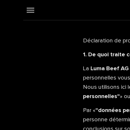
Déclaration de p
1. De quoi traite
La
Luma Beef AG
personnelles vous
Nous utilisons ici 
personnelles"
» o
Par «
"données pe
personne déterminé
conclusions sur s