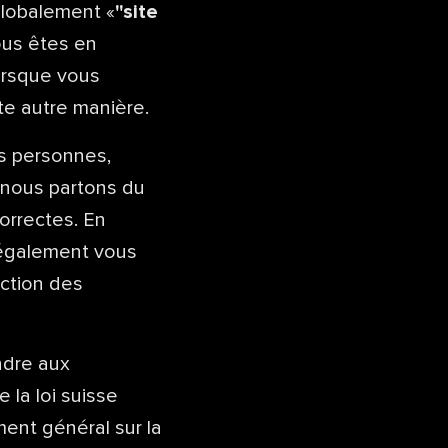
globalement «
"site
vous êtes en
lorsque vous
e autre manière.
s personnes,
 nous partons du
orrectes. En
z également vous
ection des
ndre aux
de la loi suisse
ment général sur la