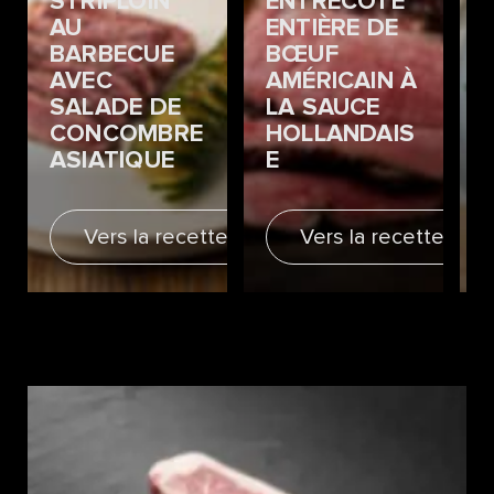
STRIPLOIN
ENTRECÔTE
AU
ENTIÈRE DE
BARBECUE
BŒUF
AVEC
AMÉRICAIN À
SALADE DE
LA SAUCE
CONCOMBRE
HOLLANDAIS
ASIATIQUE
E
Vers la recette
Vers la recette