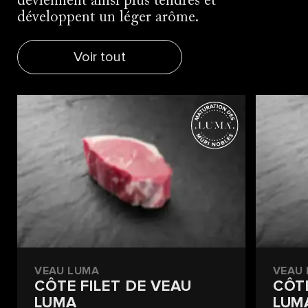
deviennent ainsi plus tendres et
développent un léger arôme.
Voir tout
SAUCISSE
VEAU LUMA
VEAU
CÔTE FILET DE VEAU
CÔT
LUMA
LUM