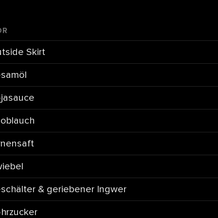
ÖR
tside Skirt
samöl
jasauce
oblauch
rnensaft
iebel
schälter & geriebener Ingwer
hrzucker