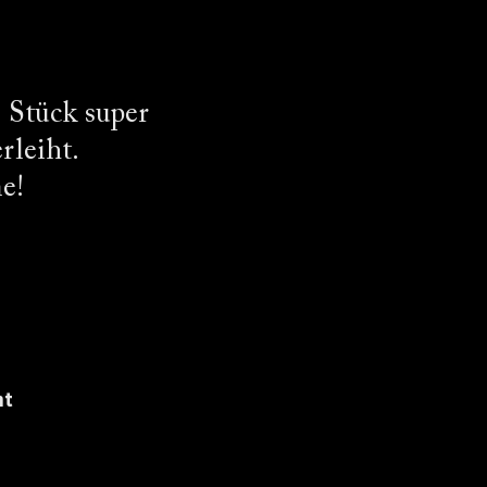
 Stück super
rleiht.
e!
mt