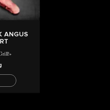
K ANGUS
IRT
rill!
g