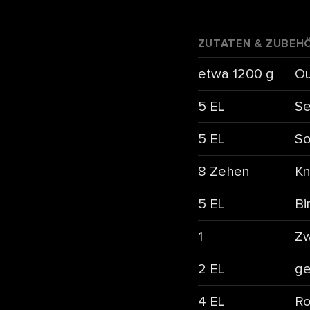
ZUTATEN & ZUBEH
etwa 1200 g
Ou
5 EL
Se
5 EL
So
8 Zehen
Kn
5 EL
Bi
1
Zw
2 EL
ge
4 EL
Ro