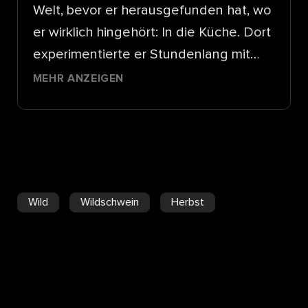
Welt, bevor er herausgefunden hat, wo
er wirklich hingehört: In die Küche. Dort
experimentierte er Stundenlang mit
hochwertigen Zutaten und exklusiven
MEHR ANZEIGEN
Cuts - erst als Hobby, dann als Beruf.
Heute kocht er sich mit
seinem Catering-Business in die
Herzen Zürcher Feinschmecker und
publiziert regelmässig neue Rezepte
Wild
Wildschwein
Herbst
auf seinem Blog.