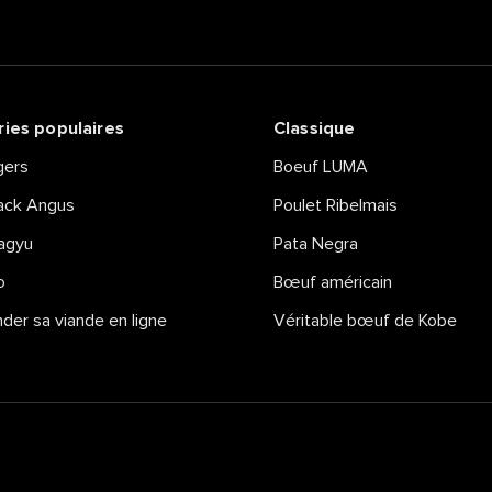
ies populaires
Classique
ers
Boeuf LUMA
ack Angus
Poulet Ribelmais
agyu
Pata Negra
o
Bœuf américain
er sa viande en ligne
Véritable bœuf de Kobe