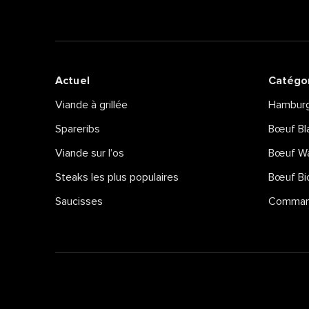
Actuel
Catégor
Viande à grillée
Hamburg
Spareribs
Bœuf Bl
Viande sur l’os
Bœuf W
Steaks les plus populaires
Bœuf Bi
Saucisses
Command