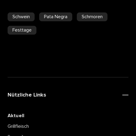
publiziert regelmässig neue Rezepte
Schwein
Pata Negra
Schmoren
auf seinem Blog.
Festtage
Nützliche Links
Aktuell
Grillfleisch