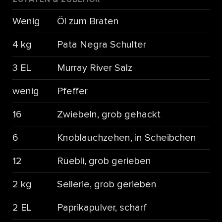
Wenig
Öl zum Braten
4 kg
Pata Negra Schulter
3 EL
Murray River Salz
wenig
Pfeffer
16
Zwiebeln, grob gehackt
6
Knoblauchzehen, in Scheibchen
12
Rüebli, grob gerieben
2 kg
Sellerie, grob gerieben
2 EL
Paprikapulver, scharf