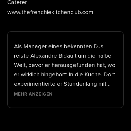
Caterer
www.thefrenchiekitchenclub.com
Als Manager eines bekannten DJs
reiste Alexandre Bidault um die halbe
Welt, bevor er herausgefunden hat, wo
er wirklich hingehört: In die Küche. Dort
experimentierte er Stundenlang mit
hochwertigen Zutaten und exklusiven
MEHR ANZEIGEN
Cuts - erst als Hobby, dann als Beruf.
Heute kocht er sich mit
seinem Catering-Business in die
Herzen Zürcher Feinschmecker und