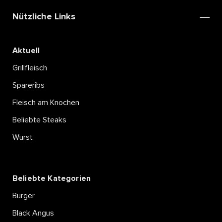
RANDEN-KALBSJUS
NACH PARIDE GIURI
Nützliche Links
Mehr lesen
Aktuell
Grillfleisch
Spareribs
Fleisch am Knochen
Beliebte Steaks
Wurst
Beliebte Kategorien
Burger
Black Angus
SCHWEINSHALS MIT