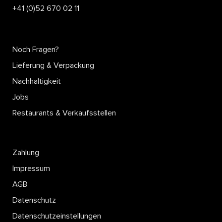
+41 (0)52 670 02 11
MARINIERTES
SCHWEINEFILET AM
STÜCK
Noch Fragen?
Lieferung & Verpackung
Mehr lesen
Nachhaltigkeit
Jobs
Restaurants & Verkaufsstellen
Zahlung
Impressum
AGB
Datenschutz
Datenschutzeinstellungen