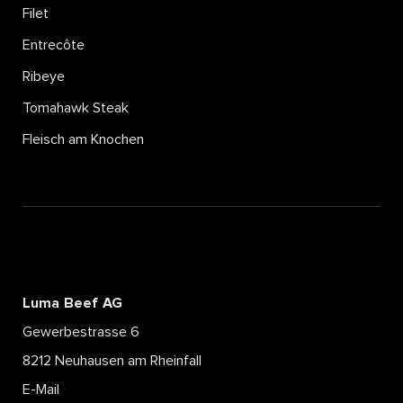
AARGAUER
Filet
ZWETSCHGENBRATEN
Entrecôte
2.0
Ribeye
Tomahawk Steak
Mehr lesen
Fleisch am Knochen
Luma Beef AG
Gewerbestrasse 6
8212 Neuhausen am Rheinfall
E-Mail