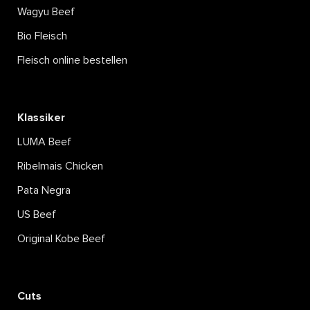
Wagyu Beef
SHIITAKE, SPINATCREME
& KAROTTEN
Bio Fleisch
Fleisch online bestellen
Mehr lesen
Klassiker
LUMA Beef
Ribelmais Chicken
Pata Negra
US Beef
Original Kobe Beef
Cuts