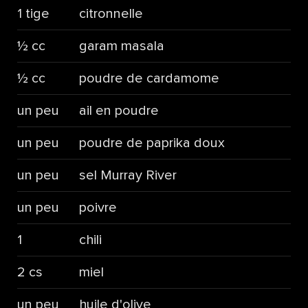
1 tige
citronnelle
½ cc
garam masala
½ cc
poudre de cardamome
un peu
ail en poudre
un peu
poudre de paprika doux
un peu
sel Murray River
un peu
poivre
1
chili
2 cs
miel
un peu
huile d'olive