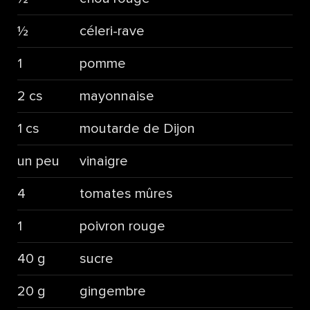
½
céleri-rave
1
pomme
2 cs
mayonnaise
1 cs
moutarde de Dijon
un peu
vinaigre
4
tomates mûres
1
poivron rouge
40 g
sucre
20 g
gingembre