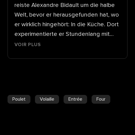
reiste Alexandre Bidault um die halbe
Welt, bevor er herausgefunden hat, wo
er wirklich hingehört: In die Küche. Dort
experimentierte er Stundenlang mit
hochwertigen Zutaten und exklusiven
VOIR PLUS
Cuts - erst als Hobby, dann als Beruf.
Heute kocht er sich mit
seinem Catering-Business in die
Herzen Zürcher Feinschmecker und
publiziert regelmässig neue Rezepte
Poulet
Volaille
Entrée
Four
auf seinem Blog.