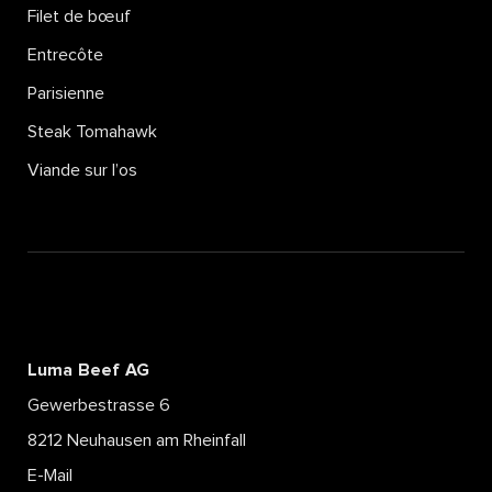
CHICKEN WINGS AVEC
Filet de bœuf
SALADE «COLESLAW» &
Entrecôte
KETCHUP ASSAISONNÉ
Parisienne
Steak Tomahawk
Lire la suite
Viande sur l’os
Luma Beef AG
Gewerbestrasse 6
8212 Neuhausen am Rheinfall
E-Mail