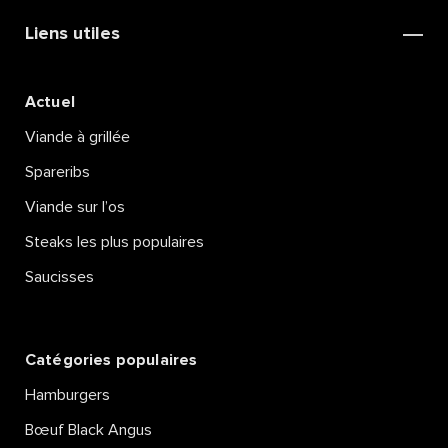
DE TERRE ET SAUCE À LA
BIÈRE
Liens utiles
Lire la suite
Actuel
Viande à grillée
Spareribs
Viande sur l’os
Steaks les plus populaires
Saucisses
Catégories populaires
Hamburgers
Bœuf Black Angus