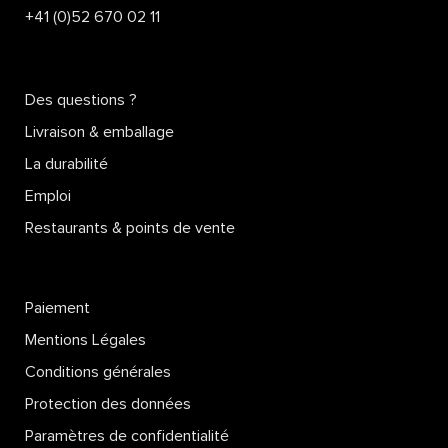
+41 (0)52 670 02 11
OIE RIBELMAIS FARCIE
DE POMME, THYM ET AIL
Des questions ?
Livraison & emballage
Lire la suite
La durabilité
Emploi
Restaurants & points de vente
Paiement
Mentions Légales
Conditions générales
Protection des données
Paramètres de confidentialité