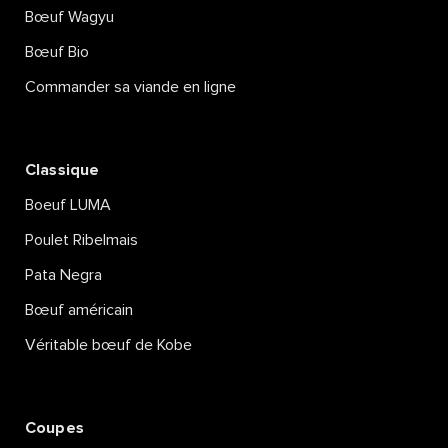
Bœuf Wagyu
PLAT DE CÔTES BRAISÉ
AU BACON ET LÉGUMES
Bœuf Bio
Commander sa viande en ligne
Lire la suite
Classique
Boeuf LUMA
Poulet Ribelmais
Pata Negra
Bœuf américain
Véritable bœuf de Kobe
Coupes