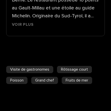
Berne. Le restaurant possède 16 points
au Gault-Millau et une étoile au guide
Michelin. Originaire du Sud-Tyrol, il a
effectué son apprentissage dans
VOIR PLUS
l'hôtel cinq étoiles Castel à Tirolo avant
de travailler dans différents hôtels et
restaurants de renom. Notamment, le
Park Hotel Bürgenstock, le Kronenhof
à Pontresina et le restaurant
Visite de gastronomes
Rôtissage court
gastronomique Sens de l'hôtel
Vitznauerhof situé sur les rives du lac
Poisson
Grand chef
Fruits de mer
des Quatre-Cantons.