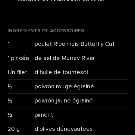
INGRÉDIENTS ET ACCESSOIRES
1
poulet Ribelmais Butterfly Cut
1 pincée
de sel de Murray River
Un filet
d'huile de tournesol
½
poivron rouge égrainé
½
poivron jaune égrainé
½
piment
20 g
d'olives dénoyautées