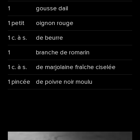
1
gousse dail
1 petit
oignon rouge
1 c. à s.
de beurre
1
branche de romarin
1 c. à s.
de marjolaine fraîche ciselée
1 pincée
de poivre noir moulu