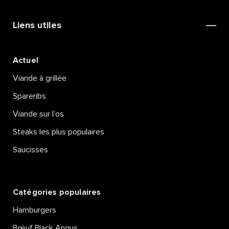
discute avec les fondateurs de LUMA
Liens utiles
Lucas et Marco de Dieu, des
escalopes et du monde.
Actuel
Viande à grillée
Spareribs
Viande sur l’os
Steaks les plus populaires
Saucisses
Catégories populaires
Hamburgers
Bœuf Black Angus