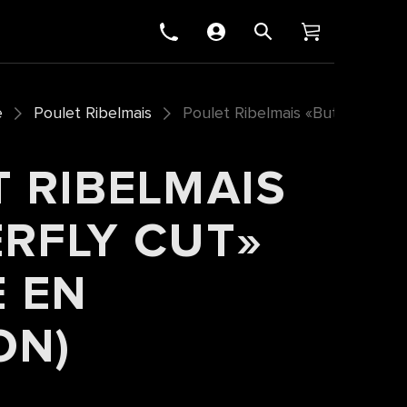
e
Poulet Ribelmais
Poulet Ribelmais «Butterfly Cut
 RIBELMAIS
RFLY CUT»
 EN
ON)