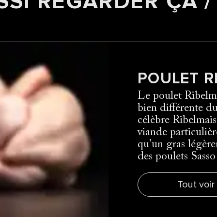
SSI REGARDER ÇA /
POULET R
Le poulet Ribelma
bien différente du
célèbre Ribelmais
viande particulièr
qu’un gras légère
des poulets Sasso
Tout voir