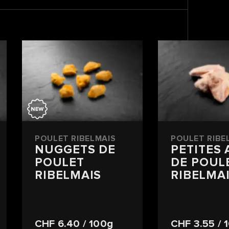
POULET RIBELMAIS
POULET RIBE
NUGGETS DE
PETITES 
POULET
DE POUL
RIBELMAIS
RIBELMA
CHF 6.40
/ 100g
CHF 3.55
/ 