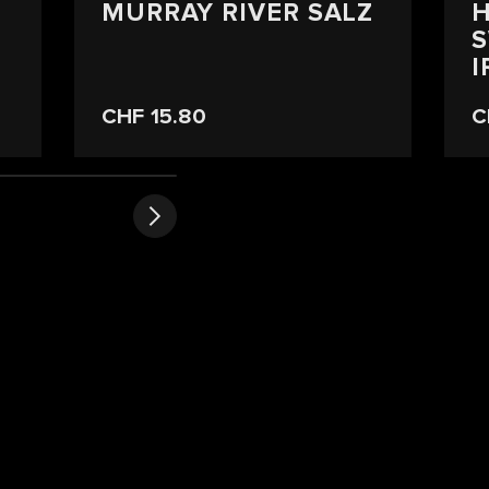
MURRAY RIVER SALZ
S
I
CHF 15.80
C