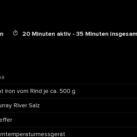
en
20 Minuten aktiv - 35 Minuten insgesa
ÖR
at Iron vom Rind je ca. 500 g
rray River Salz
effer
rntemperaturmessgerät