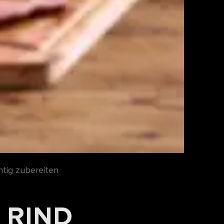
htig zubereiten
 RIND