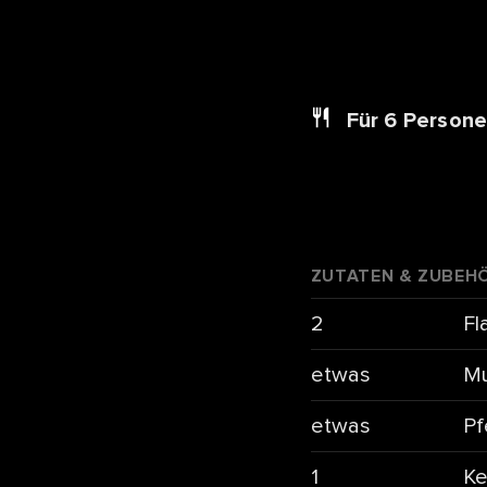
Für 6
Person
ZUTATEN & ZUBEH
2
Fl
etwas
Mu
etwas
Pf
1
Ke