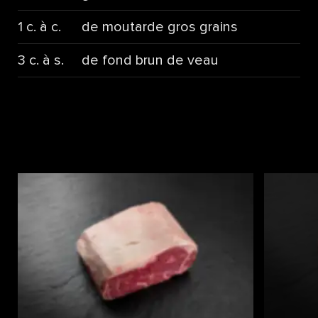
1 c. à c.
de moutarde gros grains
3 c. à s.
de fond brun de veau