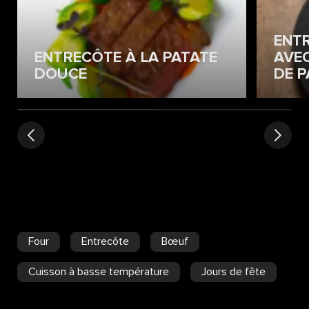
ENT
ENTRECÔTE À LA PATATE
AVE
DOUCE
DE 
Four
Entrecôte
Bœuf
Cuisson à basse température
Jours de fête