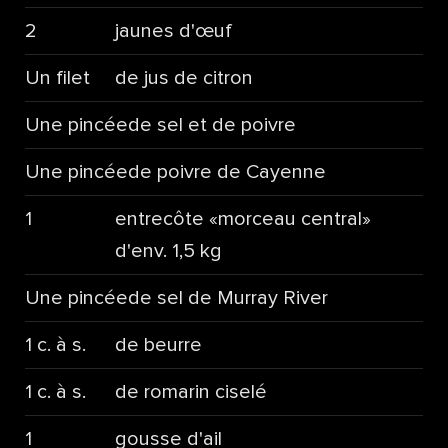
2
jaunes d'œuf
Un filet
de jus de citron
Une pincée
de sel et de poivre
Une pincée
de poivre de Cayenne
1
entrecôte «morceau central»
d'env. 1,5 kg
Une pincée
de sel de Murray River
1 c. à s.
de beurre
1 c. à s.
de romarin ciselé
1
gousse d'ail