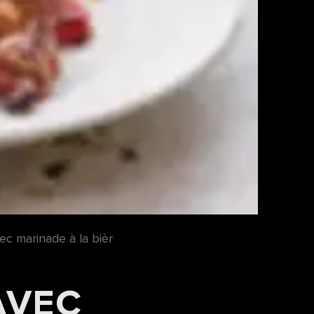
ec marinade à la bière rousse
AVEC