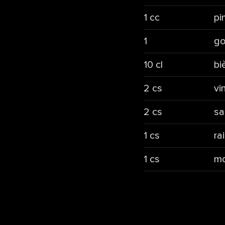
1 cc
pi
1
go
10 cl
bi
2 cs
vi
2 cs
sa
1 cs
rai
1 cs
mo