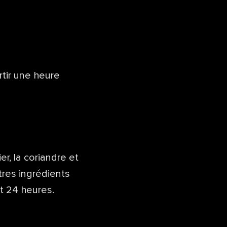
rtir une heure
er, la coriandre et
utres ingrédients
nt 24 heures.