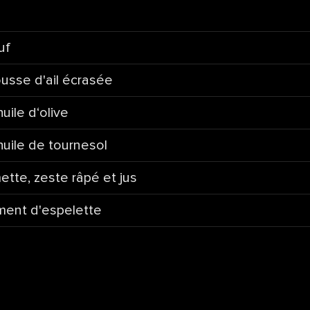
uf
usse d'ail écrasée
huile d‘olive
huile de tournesol
mette, zeste râpé et jus
ment d'espelette