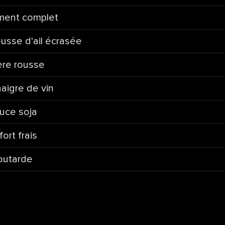
ment complet
usse d'ail écrasée
ère rousse
naigre de vin
uce soja
fort frais
utarde