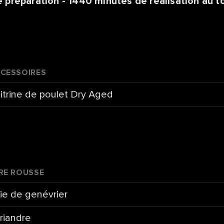
 préparation - 1440 minutes de réalisation au t
CCESSOIRES
itrine de poulet Dry Aged
ÈRE ROUSSE
ie de genévrier
riandre