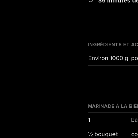
35 minutes de
INGRÉDIENTS ET A
Environ 1000 g
po
MARINADE À LA BI
1
ba
½ bouquet
co