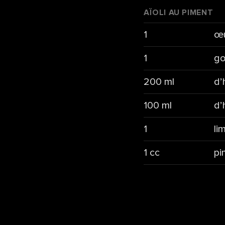
AÏOLI AU PIMENT
1
œ
1
go
200 ml
d’
100 ml
d’
1
li
1 cc
pi