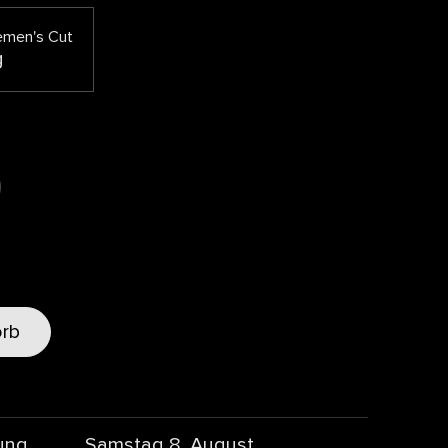
emen's Cut
g
orb
ung
Samstag 8. August