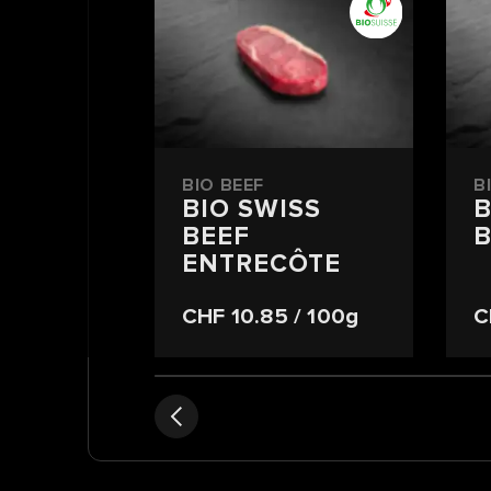
BIO BEEF
B
BIO SWISS
B
BEEF
B
ENTRECÔTE
CHF 10.85
/ 100g
C