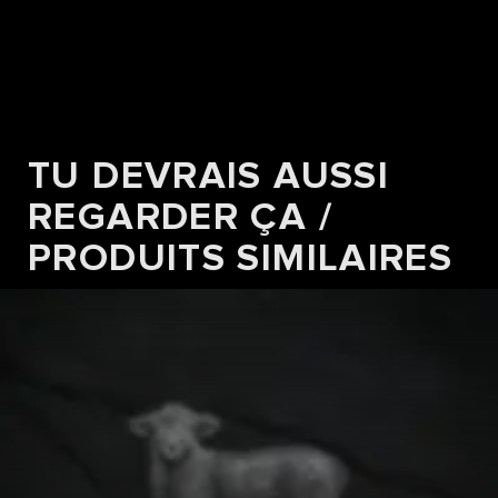
TU DEVRAIS AUSSI
RECETTES
BAO BURGER À LA SAUCE
REGARDER ÇA /
SRIRACHA
PRODUITS SIMILAIRES
Vers la recette