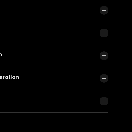
n
aration