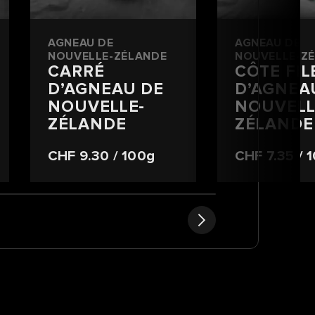
AGNEAU DE
AGNEAU DE
NOUVELLE-ZÉLANDE
NOUVELLE-Z
CARRÉ
CÔTE FIL
D’AGNEAU DE
D’AGNEA
NOUVELLE-
NOUVELL
ZÉLANDE
ZÉLANDE
CHF 9.30
/ 100g
CHF 7.35
/ 