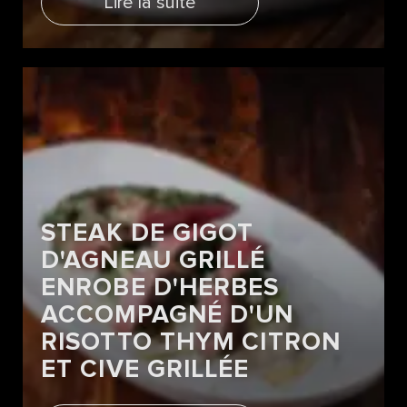
Lire la suite
STEAK DE GIGOT
D'AGNEAU GRILLÉ
ENROBE D'HERBES
ACCOMPAGNÉ D'UN
RISOTTO THYM CITRON
ET CIVE GRILLÉE