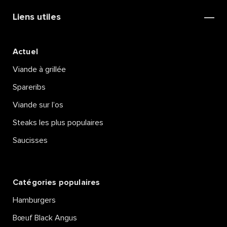
COUSCOUS DE
BROCOLIS
Liens utiles
Lire la suite
Actuel
Viande à grillée
Spareribs
Viande sur l’os
Steaks les plus populaires
Saucisses
Catégories populaires
Hamburgers
Bœuf Black Angus