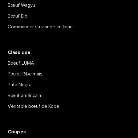
Bœuf Wagyu
CUISINIER POUR PÂQUES
Bœuf Bio
Commander sa viande en ligne
Lire la suite
Classique
Boeuf LUMA
Poulet Ribelmais
Pata Negra
Bœuf américain
Véritable bœuf de Kobe
Coupes