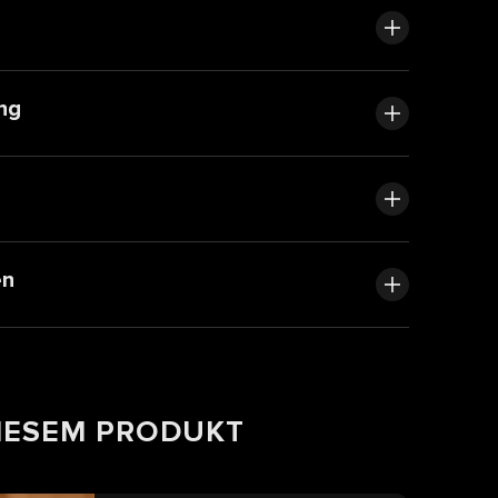
ng
en
DIESEM PRODUKT