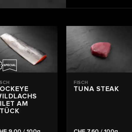
ISCH
FISCH
SOCKEYE
TUNA STEAK
ILDLACHS
ILET AM
STÜCK
HF 9.00
/ 100g
CHF 7.60
/ 100g