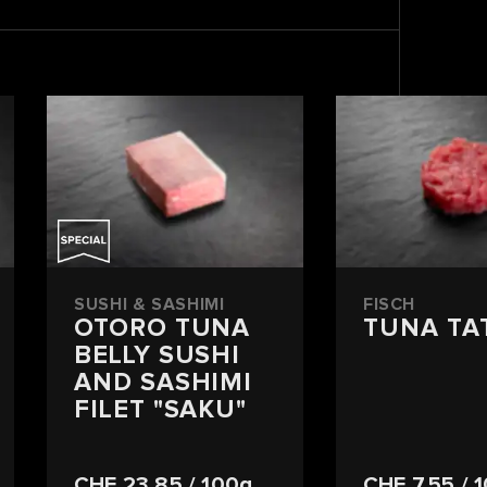
SUSHI & SASHIMI
FISCH
OTORO TUNA
TUNA TA
BELLY SUSHI
AND SASHIMI
FILET "SAKU"
CHF 23.85
/ 100g
CHF 7.55
/ 