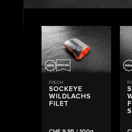
FISCH
F
SOCKEYE
WILDLACHS
W
FILET
F
CHF 9.95
/ 100g
C