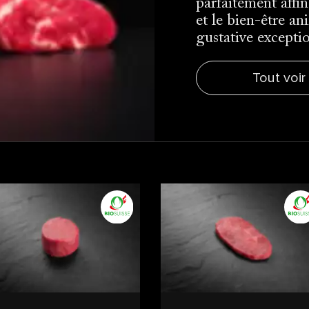
parfaitement affi
et le bien-être an
gustative excepti
Tout voir