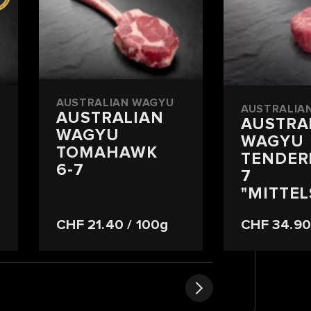
AUSTRALIAN WAGYU
AUSTRALIA
AUSTRALIAN
AUSTRA
WAGYU
WAGYU
TOMAHAWK
TENDERL
6-7
7
"MITTE
CHF 21.40
/ 100g
CHF 34.9