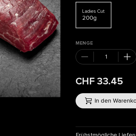
Ladies Cut
200g
MENGE
CHF 33.45
In den Warenk
Frühstmögliche Liefer