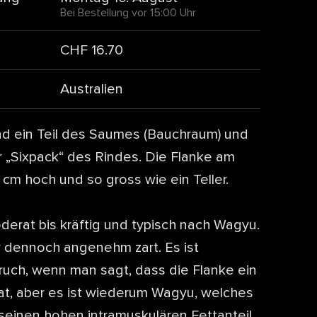
Bei Bestellung vor 15:00 Uhr
CHF 16.70
Australien
ind ein Teil des Saumes (Bauchraum) und
r „Sixpack“ des Rindes. Die Flanke am
4 cm hoch und so gross wie ein Teller.
erat bis kräftig und typisch nach Wagyu.
er dennoch angenehm zart. Es ist
pruch, wenn man sagt, dass die Flanke ein
at, aber es ist wiederum Wagyu, welches
seinen hohen intramuskulären Fettanteil