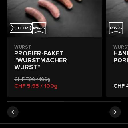
WURST
WURS
PROBIER-PAKET
HAN
"WURSTMACHER
POR
WURST"
CHF 7.00
/ 100g
CHF 5.95
/ 100g
CHF 