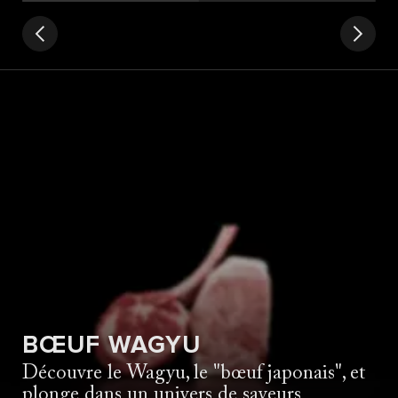
BŒUF WAGYU
Découvre le Wagyu, le "bœuf japonais", et
plonge dans un univers de saveurs