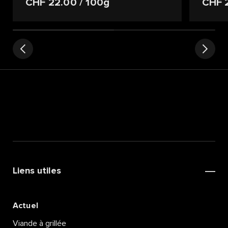
CHF 22.00
/ 100g
CHF 
Liens utiles
Actuel
Viande à grillée