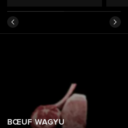
BŒUF WAGYU