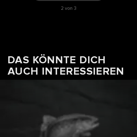
2 von 3
DAS KÖNNTE DICH
REZEPTE
FONDUE CHINOISE BOUILLON
AUCH INTERESSIEREN
Zum Rezept