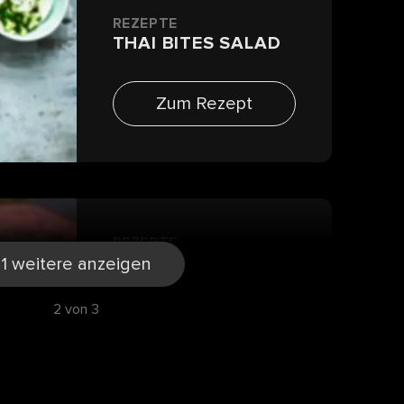
REZEPTE
THAI BITES SALAD
Zum Rezept
REZEPTE
RINDSFILET MIT
1 weitere anzeigen
SELBSTGEMACHTER
HOLLANDAISE
2 von 3
Zum Rezept