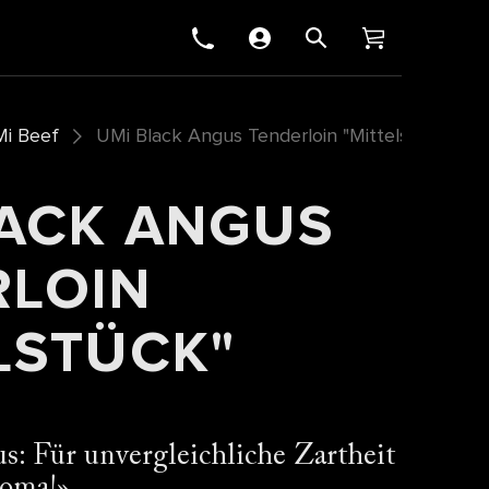
i Beef
UMi Black Angus Tenderloin "Mittelstück"
LACK ANGUS
RLOIN
LSTÜCK"
: Für unvergleichliche Zartheit
roma!