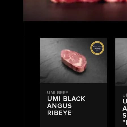
UMI BEEF
U
UMI BLACK
U
ANGUS
RIBEYE
S
"