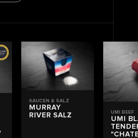
SAUCEN & SALZ
MURRAY
UMI BEEF
RIVER SALZ
UMI B
TENDE
"
"CHAT