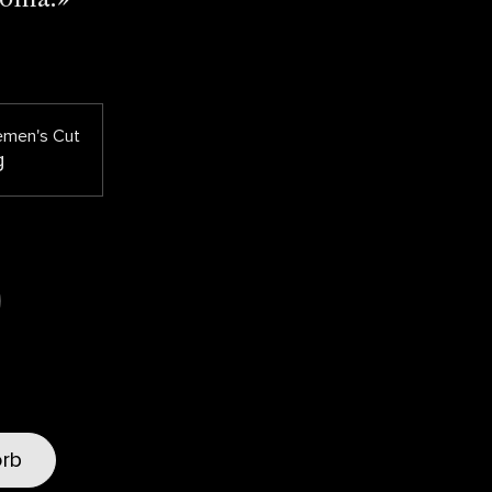
emen's Cut
g
orb