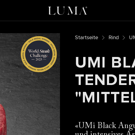
Startseite
Rind
UM
UMI B
TENDE
"MITTE
UMi Black Angus
und intensives A