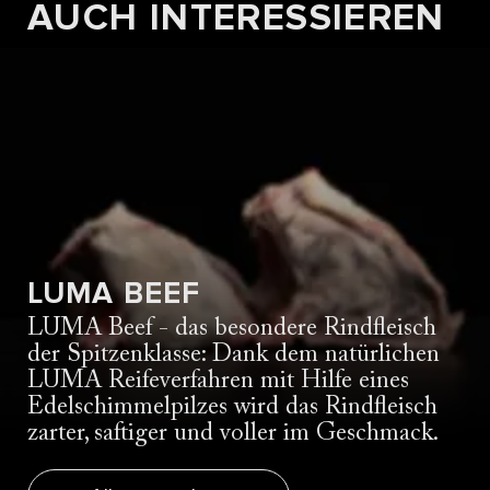
AUCH INTERESSIEREN
ENTRECÔTE AM STÜCK MIT
AVOCADO-TARTAR-SAUCE
Zum Rezept
LUMA BEEF
LUMA Beef - das besondere Rindfleisch
der Spitzenklasse: Dank dem natürlichen
LUMA Reifeverfahren mit Hilfe eines
Edelschimmelpilzes wird das Rindfleisch
zarter, saftiger und voller im Geschmack.