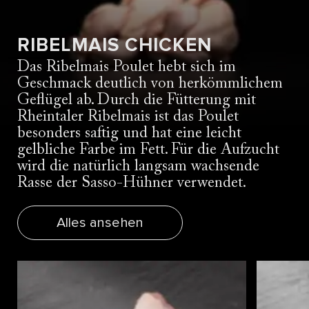
REZEPTE
CLUBSANDWICH MIT RIBELMAIS
RIBELMAIS CHICKEN
CHICKEN
Das Ribelmais Poulet hebt sich im
Geschmack deutlich von herkömmlichem
Geflügel ab. Durch die Fütterung mit
Zum Rezept
Rheintaler Ribelmais ist das Poulet
besonders saftig und hat eine leicht
gelbliche Farbe im Fett. Für die Aufzucht
wird die natürlich langsam wachsende
Rasse der Sasso-Hühner verwendet.
Alles ansehen