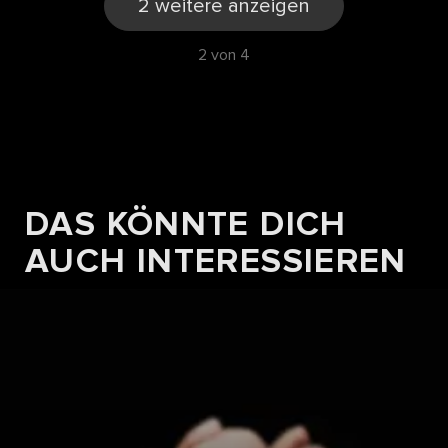
2 weitere anzeigen
2 von 4
DAS KÖNNTE DICH
REZEPTE
AUCH INTERESSIEREN
RIBELMAIS POULET BRUST MIT
GEMÜSEREIS
Zum Rezept