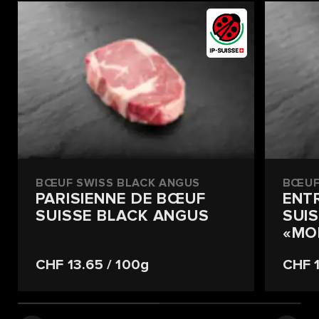
BŒUF SWISS BLACK ANGUS
BŒUF
PARISIENNE DE BŒUF
ENT
SUISSE BLACK ANGUS
SUI
«MO
CHF 13.65
/ 100g
CHF 