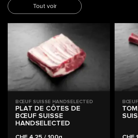
Tout voir
BŒUF SUISSE HANDSELECTED
BŒUF
PLAT DE CÔTES DE
TOM
BŒUF SUISSE
SUI
HANDSELECTED
CHF 4.25
/ 100g
CHF 