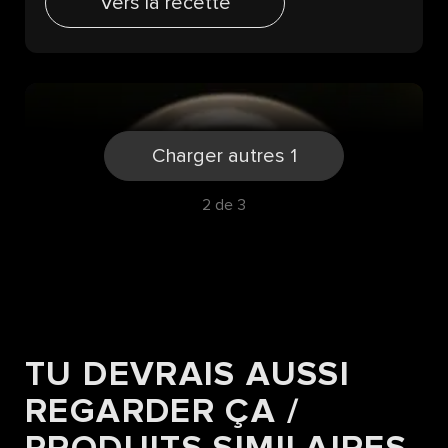
Vers la recette
Charger autres 1
2 de 3
TU DEVRAIS AUSSI
RECETTES
REGARDER ÇA /
CHUCK FLAP AU JUS JAPONAIS ET
SES OIGNONS VERTS