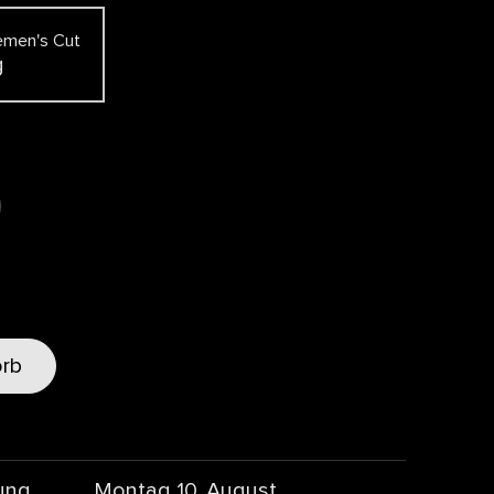
emen's Cut
g
orb
ung
Montag 10. August