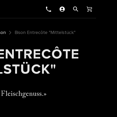
son
Bison Entrecôte "Mittelstück"
 ENTRECÔTE
LSTÜCK"
r Fleischgenuss.