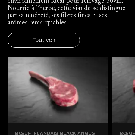
environnement idéal pour l’élevage bovin.
Nourrie à l’herbe, cette viande se distingue
par sa tendreté, ses fibres fines et ses
arômes remarquables.
Tout voir
BŒUF IRLANDAIS BLACK ANGUS
BŒUF 