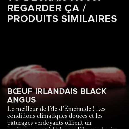
RECETTES
REGARDER ÇA /
ENTRECÔTE À LA PATATE DOUCE
ET CHOUX DE BRUXELLES
PRODUITS SIMILAIRES
Vers la recette
BŒUF IRLANDAIS BLACK
ANGUS
Le meilleur de l’île d’Émeraude ! Les
conditions climatiques douces et les
pâturages verdoyants offrent un