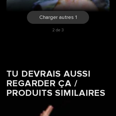
Charger autres 1
2 de 3
TU DEVRAIS AUSSI
RECETTES
PLUMA DE PORC AVEC PURÉE DE
REGARDER ÇA /
POMME DE TERRE BLEUE ET SAUCE
PRODUITS SIMILAIRES
MONTÉE AU BEURRE
Vers la recette