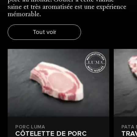
saine et très aromatisée est une expérience
mémorable.
Tout voir
PORC LUMA
PATA
CÔTELETTE DE PORC
TRA